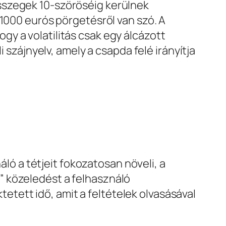
sszegek 10‑szöröséig kerülnek
 1000 eurós pörgetésről van szó. A
y a volatilitás csak egy álcázott
 szájnyelv, amely a csapda felé irányítja
áló a tétjeit fokozatosan növeli, a
” közeledést a felhasználó
ktetett idő, amit a feltételek olvasásával