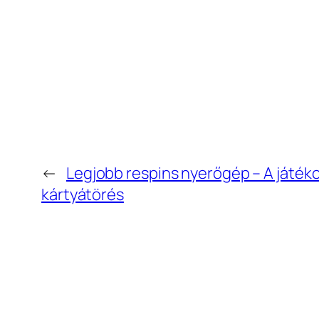
←
Legjobb respins nyerőgép – A játék
kártyátörés