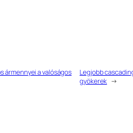
os ármennyei a valóságos
Legjobb cascadin
gyökerek
→