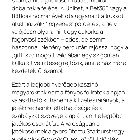
szám, amit a játékosok tudása nélkül
dobálnak a fejébe. A Unibet, a Bet365 vagy a
888casino már évek óta ugyanazt a trükköt
alkalmazzák: “ingyenes” pörgetés, amely
valójában olyan, mint egy cukorka a
fogorvosi székben – édes, de semmi
haszonnal. Néhány perc után rájössz, hogy a
„gift” szó mögött valójában egy szigorúan
kalkulált veszteség rejtőzik, amit a ház már a
kezdetektől számol.
Ezért a legjobb nyerőgép kaszinó
magyaroknak nem a fényes feliratok alapján
választható ki, hanem a kifizetési arányok, a
játékmechanika átláthatósága és a
szabályzat szövege alapján, amit a legtöbb
játékos csak átfut. A valóságban a
játékosoknek a gyors ütemű Starburst vagy
a kalandos Gonzo’s Quest közötti döntés