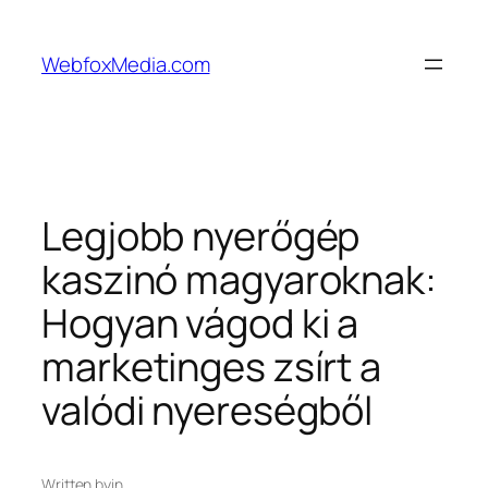
Skip
to
WebfoxMedia.com
content
Legjobb nyerőgép
kaszinó magyaroknak:
Hogyan vágod ki a
marketinges zsírt a
valódi nyereségből
Written by
in