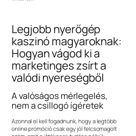
Legjobb nyerőgép
kaszinó magyaroknak:
Hogyan vágod ki a
marketinges zsírt a
valódi nyereségből
A valóságos mérlegelés,
nem a csillogó ígéretek
Azonnal el kell fogadnunk, hogy a legtöbb
online promóció csak egy jól felcsomagolt