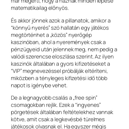
már megérti, hogy a háznak minden lépése
matematikailag előnyös.
És akkor jönnek azok a pillanatok, amikor a
“könnyű nyerés” szó hallatán egy játékos
megtörténhet a „közös” nyerőgép
kaszinóban, ahol a nyeremények csak a
pénzügyeid után jelennek meg, nem pedig a
valódi szerencse eloszlása szerint. Az ilyen
kaszinók általában a gyors kifizetéseket a
“VIP” megnevezéssel próbálják eltéríteni,
miközben a tényleges kifizetési idő több
napot is igénybe vehet.
De a legnagyobb csalás a „free spin”
csomagokban rejlik. Ezek a “ingyenes”
pörgetések általában feltételekhez vannak
kötve, amit csak a legkevésbé türelmes
játékosok olvasnak el. Ha egyszer mégis