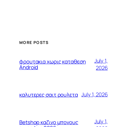
MORE POSTS
July 1,
φρουτακια χωρις καταθεση
Android
2026
July 1, 2026
καλυτερες σαιτ ρουλετα
July 1,
Betshop καζινο μπονους