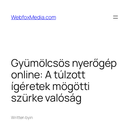
Skip
to
WebfoxMedia.com
content
Gyümölcsös nyerőgép
online: A túlzott
ígéretek mögötti
szürke valóság
Written by
in