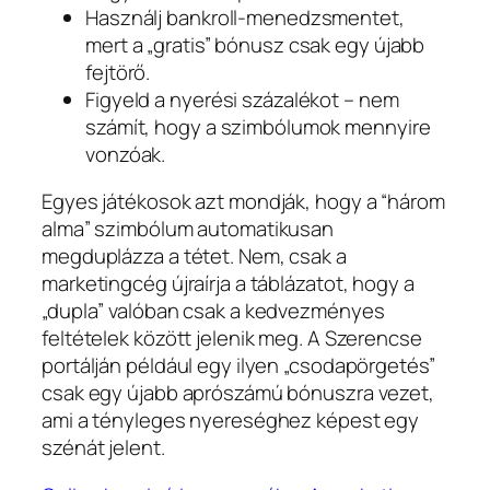
Használj bankroll‑menedzsmentet,
mert a „gratis” bónusz csak egy újabb
fejtörő.
Figyeld a nyerési százalékot – nem
számít, hogy a szimbólumok mennyire
vonzóak.
Egyes játékosok azt mondják, hogy a “három
alma” szimbólum automatikusan
megduplázza a tétet. Nem, csak a
marketingcég újraírja a táblázatot, hogy a
„dupla” valóban csak a kedvezményes
feltételek között jelenik meg. A Szerencse
portálján például egy ilyen „csodapörgetés”
csak egy újabb aprószámú bónuszra vezet,
ami a tényleges nyereséghez képest egy
szénát jelent.