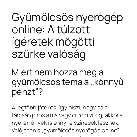
Gyümölcsös nyerőgép
online: A túlzott
ígéretek mögötti
szürke valóság
Miért nem hozza meg a
gyümölcsos tema a „könnyű
pénzt”?
A legtöbb játékos úgy hiszi, hogy ha a
tárcsán piros alma vagy citrom villog, akkor a
nyeremények is ennyire színesek lesznek.
Valójában a „gyümölcsös nyerőgép online”