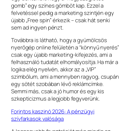
gomb” egy színes gömböt kap. Ezzel a
felvetéssel pedig a marketing szintjén egy
újabb „Free spin” érkezik – csak hát senki
sem ad ingyen pénzt.
Továbbra is látható, hogy a gyümölcsös
nyerőgép online felületén a “könnyű nyerés”
csak egy újabb marketing‑kifejezés, ami a
felhasználó tudatát elhomályosítja. Ha már a
logika elég nyelvén, akkor az a „VIP”
szimbólum, ami a mennyben ragyog, csupán
egy sötét szobában lévő reklámcímke.
Semmi más, csak a jó humor és egy kis
szkepticizmus a legjobb fegyverünk.
Forintos kaszinó 2026: A pénzügyi
szívfarkasok valósága