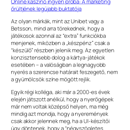
Online kaszinó ingyen próba: A marketing
őrültjének legújabb buktatója
Az olyan márkák, mint az Unibet vagy a
Betsson, mind arra törekednek, hogy a
játékosok azonnal az “extra” funkciókba
menjenek, miközben a „készpénz” csak a
“készülő” részben jelenik meg. Az egyetlen
konzisztensebb dolog a kártya‑játékok
esetében – a valóságban a legnagyobb
nyerés a szerencse határait feszegető, nem
a gyümölcsök színe mögött rejlik.
Egyik régi kolléga, aki már a 2000‑es évek
elején játszott anélkül, hogy a nyerőgépek
már nem voltak középső helyen, ma még
mindig azt mondja, hogy a nyeremények
csak akkor jelennek meg, ha a UI‑készítői
úgy döntenek, hogy a “négyszögletes