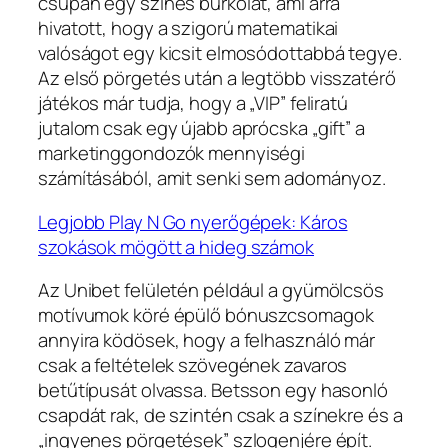
csupán egy színes burkolat, ami arra
hivatott, hogy a szigorú matematikai
valóságot egy kicsit elmosódottabbá tegye.
Az első pörgetés után a legtöbb visszatérő
játékos már tudja, hogy a „VIP” feliratú
jutalom csak egy újabb aprócska „gift” a
marketinggondozók mennyiségi
számításából, amit senki sem adományoz.
Legjobb Play N Go nyerőgépek: Káros
szokások mögött a hideg számok
Az Unibet felületén például a gyümölcsös
motívumok köré épülő bónuszcsomagok
annyira ködösek, hogy a felhasználó már
csak a feltételek szövegének zavaros
betűtípusát olvassa. Betsson egy hasonló
csapdát rak, de szintén csak a színekre és a
„ingyenes pörgetések” szlogenjére épít.