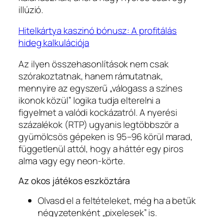
illúzió.
Hitelkártya kaszinó bónusz: A profitálás
hideg kalkulációja
Az ilyen összehasonlítások nem csak
szórakoztatnak, hanem rámutatnak,
mennyire az egyszerű „válogass a színes
ikonok közül” logika tudja elterelni a
figyelmet a valódi kockázatról. A nyerési
százalékok (RTP) ugyanis legtöbbször a
gyümölcsös gépeken is 95–96 körül marad,
függetlenül attól, hogy a háttér egy piros
alma vagy egy neon‑körte.
Az okos játékos eszköztára
Olvasd el a feltételeket, még ha a betűk
négyzetenként „pixelesek” is.