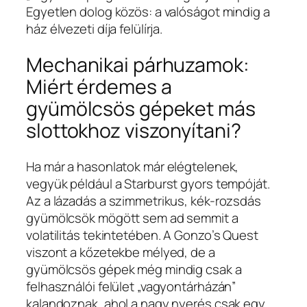
Egyetlen dolog közös: a valóságot mindig a
ház élvezeti díja felülírja.
Mechanikai párhuzamok:
Miért érdemes a
gyümölcsös gépeket más
slottokhoz viszonyítani?
Ha már a hasonlatok már elégtelenek,
vegyük például a Starburst gyors tempóját.
Az a lázadás a szimmetrikus, kék-rozsdás
gyümölcsök mögött sem ad semmit a
volatilitás tekintetében. A Gonzo’s Quest
viszont a kőzetekbe mélyed, de a
gyümölcsös gépek még mindig csak a
felhasználói felület „vagyontárházán”
kalandoznak, ahol a nagy nyerés csak egy