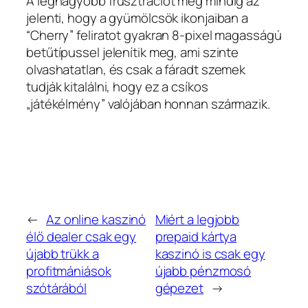
A legnagyobb frusztrációt még mindig az
jelenti, hogy a gyümölcsök ikonjaiban a
“Cherry” feliratot gyakran 8‑pixel magasságú
betűtípussel jelenítik meg, ami szinte
olvashatatlan, és csak a fáradt szemek
tudják kitalálni, hogy ez a csíkos
„játékélmény” valójában honnan származik.
←
Az online kaszinó
Miért a legjobb
élő dealer csak egy
prepaid kártya
újabb trükk a
kaszinó is csak egy
profitmániások
újabb pénzmosó
szótárából
gépezet
→