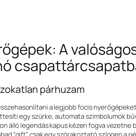
rőgépek: A valóságo
nó csapattárcsapat
 szokatlan párhuzam
sszehasonlítani a legjobb focis nyerőgépeket
yettesíti egy szürke, automata szimbolumok bű
don álló legendás kapus kézen fogva vezetne b
abad “gift” csak egy szórakoztató szlogen a p