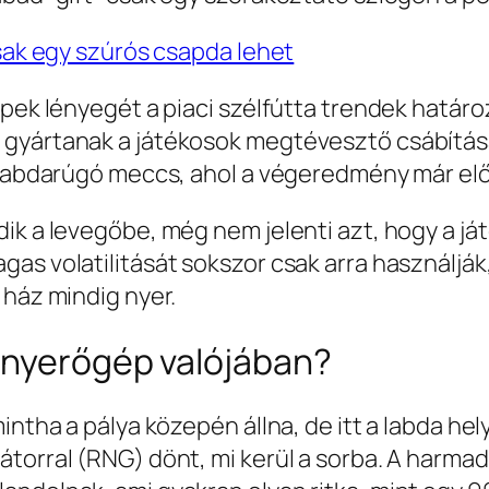
csak egy szúrós csapda lehet
épek lényegét a piaci szélfútta trendek határo
 gyártanak a játékosok megtévesztő csábítás
a labdarúgó meccs, ahol a végeredmény már e
ik a levegőbe, még nem jelenti azt, hogy a já
s volatilitását sokszor csak arra használják, 
 ház mindig nyer.
 nyerőgép valójában?
mintha a pálya közepén állna, de itt a labda h
orral (RNG) dönt, mi kerül a sorba. A harmadik