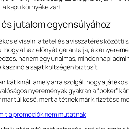
t a kapu környéke zárt.
 és jutalom egyensúlyához
ékos elviselni a tétel és a visszatérés között
a, hogy a ház előnyét garantálja, és a nyerem
 edzés, hanem egy unalmas, mindennapi adminis
 kaszinó a saját költségén biztosít.
ikát kínál, amely arra szolgál, hogy a játéko
 valóságos nyeremények gyakran a “poker” kár
r már túl késő, mert a tétnek már kifizetése m
amit a promóciók nem mutatnak