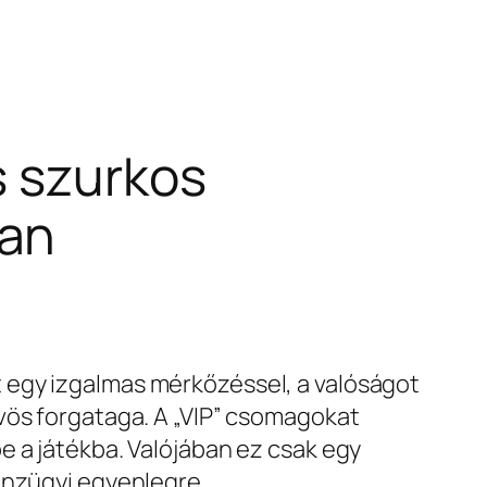
s szurkos
ban
 egy izgalmas mérkőzéssel, a valóságot
vös forgataga. A „VIP” csomagokat
e a játékba. Valójában ez csak egy
énzügyi egyenlegre.