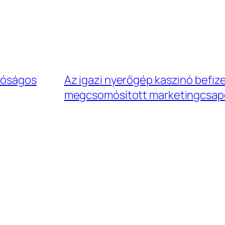
alóságos
Az igazi nyerőgép kaszinó befize
megcsomósított marketingcsap