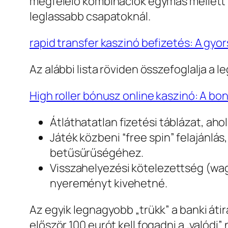
megfelelő kombinációk egymás mellett la
leglassabb csapatoknál.
rapid transfer kaszinó befizetés: A gyo
Az alábbi lista röviden összefoglalja a 
High roller bónusz online kaszinó: A b
Átláthatatlan fizetési táblázat, ah
Játék közbeni “free spin” felajánlá
betűsűrűségéhez.
Visszahelyezési kötelezettség (wage
nyereményt kivehetné.
Az egyik legnagyobb „trükk” a banki átira
először 100 eurót kell fogadni a „valódi