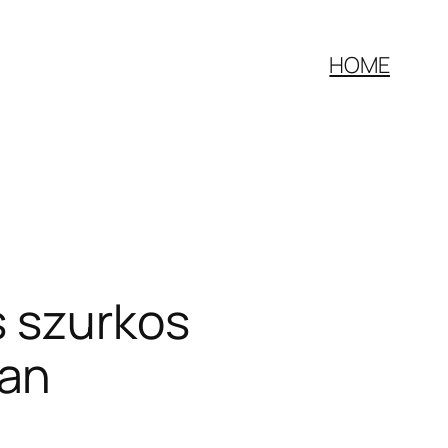
HOME
s szurkos
ban