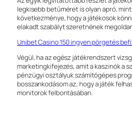
Az egyik legvitatottabb részlet a játék
legkisebb betűméret is olyan apró, min
következménye, hogy a játékosok könny
elakadt szabályt szeretnének megoldan
Unibet Casino 150 ingyen pörgetés befi
Végül, ha az egész játékrendszert vizsgá
marketingkifejezés, amit a kaszinók a s
pénzügyi osztályuk számítógépes progra
bosszankodásom az, hogy a játék felhasz
monitorok felbontásában.