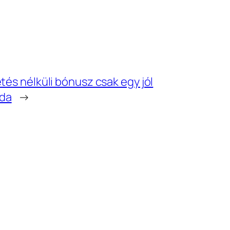
tés nélküli bónusz csak egy jól
da
→