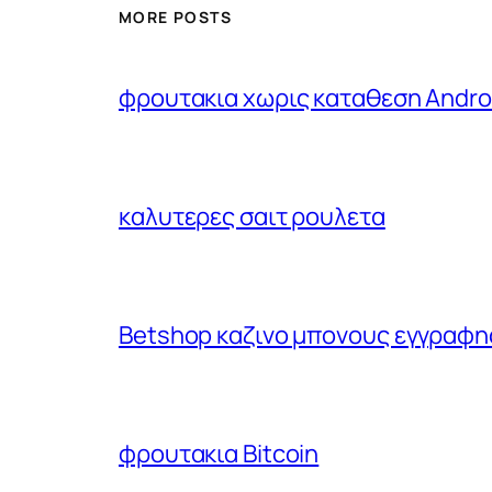
MORE POSTS
φρουτακια χωρις καταθεση Andro
καλυτερες σαιτ ρουλετα
Betshop καζινο μπονους εγγραφη
φρουτακια Bitcoin