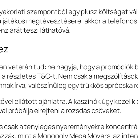
gyakorlati szempontból egy plusz költséget vál
 játékos megtévesztésére, akkor a telefonos 
z árát teszi láthatóvá.
ez
n veterán tud: ne hagyja, hogy a promóciók b
g a részletes T&C-t. Nem csak a megszólításo
nnak írva, valószínűleg egy trükkös aprócska ré
ővel ellátott ajánlatra. A kaszinók úgy kezelik
val próbálja elrejteni a rozsdás csöveket.
s csak a tényleges nyereményekre koncentrálj
vonzzák, mint a Monopoly Mega Movers, az inten