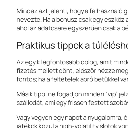
Mindez azt jelenti, hogy a felhasználó 
nevezte. Ha a bónusz csak egy eszköz a
ahol az adatcsere egyszerűen csak a pén
Praktikus tippek a túlélésh
Az egyik legfontosabb dolog, amit minde
fizetés mellett dönt, először nézze me
fontos; ha a feltételek apró betűkkel va
Másik tipp: ne fogadjon minden “vip” jelz
szállodát, ami egy frissen festett szobá
Vagy vegyen egy napot a nyugalomra, é
játékok közül a high‑volatility slotok 