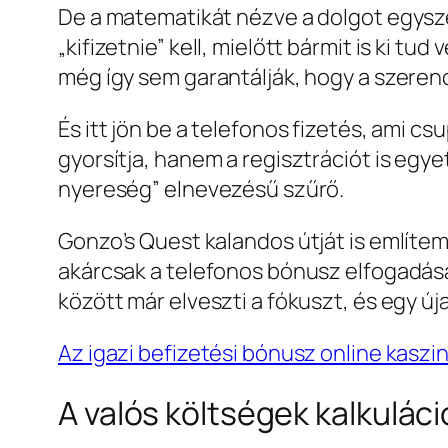
De a matematikát nézve a dolgot egyszer
„kifizetnie” kell, mielőtt bármit is ki t
még így sem garantálják, hogy a szere
És itt jön be a telefonos fizetés, ami
gyorsítja, hanem a regisztrációt is eg
nyereség” elnevezésű szűrő.
Gonzo’s Quest kalandos útját is említem
akárcsak a telefonos bónusz elfogadása.
között már elveszti a fókuszt, és egy új
Az igazi befizetési bónusz online kaszi
A valós költségek kalkuláci