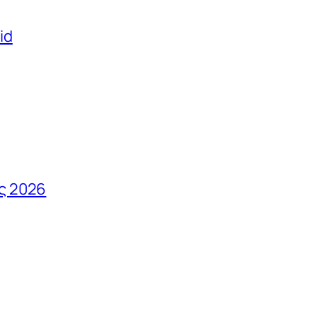
id
ς 2026