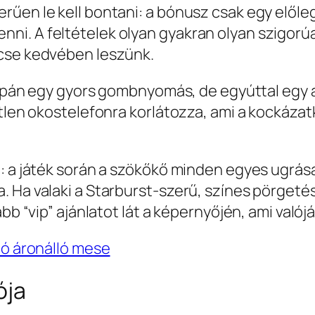
űen le kell bontani: a bónusz csak egy előleg
ud venni. A feltételek olyan gyakran olyan szigo
ncse kedvében leszünk.
 csupán egy gyors gombnyomás, de egyúttal eg
yetlen okostelefonra korlátozza, ami a kockáz
: a játék során a szökőkő minden egyes ugrása
 Ha valaki a Starburst-szerű, színes pörgetés
abb “vip” ajánlatot lát a képernyőjén, ami val
nó áronálló mese
ója