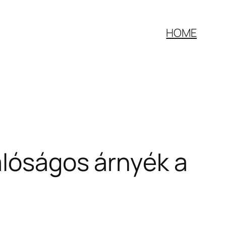
HOME
alóságos árnyék a