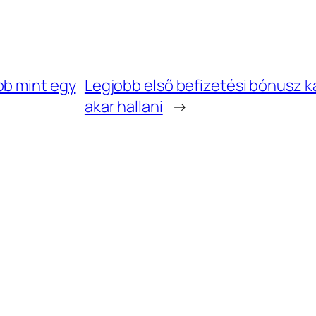
bb mint egy
Legjobb első befizetési bónusz ka
akar hallani
→