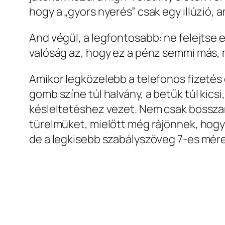
hogy a „gyors nyerés” csak egy illúzió,
And végül, a legfontosabb: ne felejtse 
valóság az, hogy ez a pénz semmi más, mi
Amikor legközelebb a telefonos fizetés o
gomb színe túl halvány, a betűk túl kics
késleltetéshez vezet. Nem csak bosszan
türelmüket, mielőtt még rájönnek, hogy
de a legkisebb szabályszöveg 7‑es méret