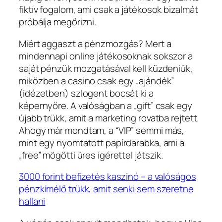
fiktív fogalom, ami csak a játékosok bizalmát
próbálja megőrizni.
Miért aggaszt a pénzmozgás? Mert a
mindennapi online játékosoknak sokszor a
saját pénzük mozgatásával kell küzdeniük,
miközben a casino csak egy „ajándék”
(idézetben) szlogent bocsát ki a
képernyőre. A valóságban a „gift” csak egy
újabb trükk, amit a marketing rovatba rejtett.
Ahogy már mondtam, a “VIP” semmi más,
mint egy nyomtatott papírdarabka, ami a
„free” mögötti üres ígérettel játszik.
3000 forint befizetés kaszinó – a valóságos
pénzkímélő trükk, amit senki sem szeretne
hallani