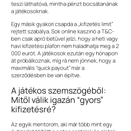
teszi láthatóvá, mintha pénzt bocsátanának
a játékosoknak.
Egy másik gyakori csapda a „kifizetés limit”
rejtett szabálya. Sok online kaszinó a T&C-
ben csak apró betűvel jelzi, hogy a heti vagy
havi kifizetési plafon nem haladhatja meg a 2
000 eurót. A játékosok ezután egy hónapon
át próbálkoznak, míg rá nem jönnek, hogy a
maximális “quick payout” már a
szerződésben be van építve.
A játékos szemszögéből:
Mitől válik igazán “gyors”
kifizetésré?
Az egyik mentorom, aki már több mint egy