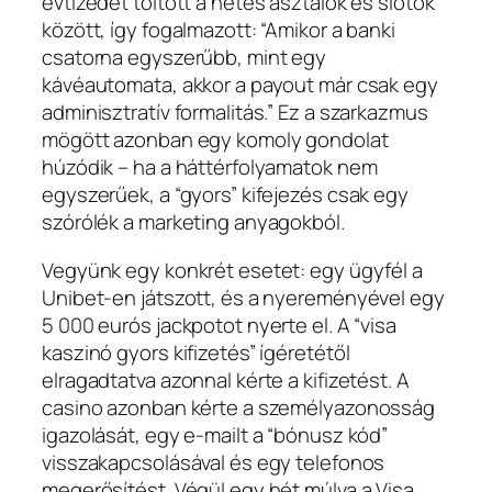
évtizedet töltött a netes asztalok és slotok
között, így fogalmazott: “Amikor a banki
csatorna egyszerűbb, mint egy
kávéautomata, akkor a payout már csak egy
adminisztratív formalitás.” Ez a szarkazmus
mögött azonban egy komoly gondolat
húzódik – ha a háttérfolyamatok nem
egyszerűek, a “gyors” kifejezés csak egy
szórólék a marketing anyagokból.
Vegyünk egy konkrét esetet: egy ügyfél a
Unibet-en játszott, és a nyereményével egy
5 000 eurós jackpotot nyerte el. A “visa
kaszinó gyors kifizetés” ígéretétől
elragadtatva azonnal kérte a kifizetést. A
casino azonban kérte a személyazonosság
igazolását, egy e-mailt a “bónusz kód”
visszakapcsolásával és egy telefonos
megerősítést. Végül egy hét múlva a Visa