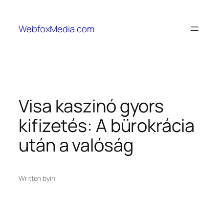
Skip
to
WebfoxMedia.com
content
Visa kaszinó gyors
kifizetés: A bürokrácia
után a valóság
Written by
in