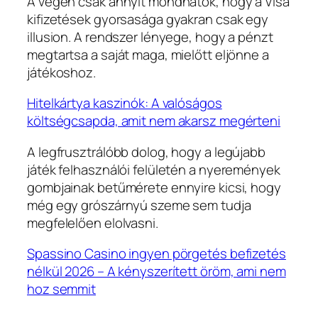
A végén csak annyit mondhatok, hogy a Visa
kifizetések gyorsasága gyakran csak egy
illusion. A rendszer lényege, hogy a pénzt
megtartsa a saját maga, mielőtt eljönne a
játékoshoz.
Hitelkártya kaszinók: A valóságos
költségcsapda, amit nem akarsz megérteni
A legfrusztrálóbb dolog, hogy a legújabb
játék felhasználói felületén a nyeremények
gombjainak betűmérete ennyire kicsi, hogy
még egy grószárnyú szeme sem tudja
megfelelően elolvasni.
Spassino Casino ingyen pörgetés befizetés
nélkül 2026 – A kényszerített öröm, ami nem
hoz semmit