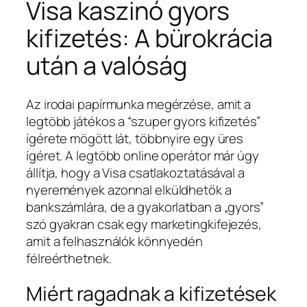
Visa kaszinó gyors
kifizetés: A bürokrácia
után a valóság
Az irodai papírmunka megérzése, amit a
legtöbb játékos a “szuper gyors kifizetés”
ígérete mögött lát, többnyire egy üres
ígéret. A legtöbb online operátor már úgy
állítja, hogy a Visa csatlakoztatásával a
nyeremények azonnal elküldhetők a
bankszámlára, de a gyakorlatban a „gyors”
szó gyakran csak egy marketingkifejezés,
amit a felhasználók könnyedén
félreérthetnek.
Miért ragadnak a kifizetések