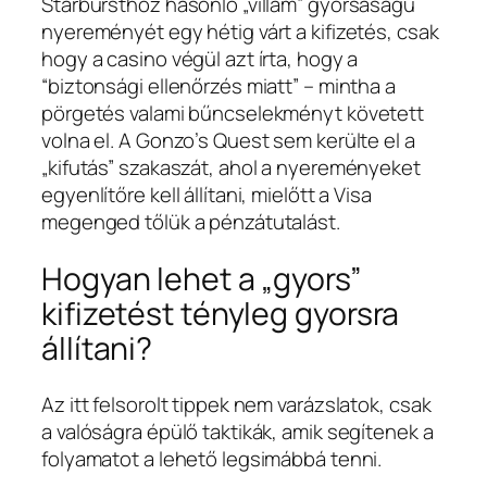
Starbursthoz hasonló „villám” gyorsaságú
nyereményét egy hétig várt a kifizetés, csak
hogy a casino végül azt írta, hogy a
“biztonsági ellenőrzés miatt” – mintha a
pörgetés valami bűncselekményt követett
volna el. A Gonzo’s Quest sem kerülte el a
„kifutás” szakaszát, ahol a nyereményeket
egyenlítőre kell állítani, mielőtt a Visa
megenged tőlük a pénzátutalást.
Hogyan lehet a „gyors”
kifizetést tényleg gyorsra
állítani?
Az itt felsorolt tippek nem varázslatok, csak
a valóságra épülő taktikák, amik segítenek a
folyamatot a lehető legsimábbá tenni.